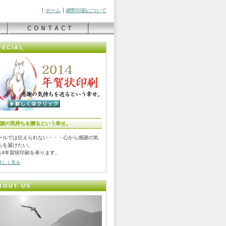
ホーム
網野印刷について
PECIAL
謝の気持ちを贈るという幸せ。
ールでは伝えられない・・・心から感謝の気
ちを届けたい。
014年賀状印刷を承ります。
詳しく見る
BOUT US