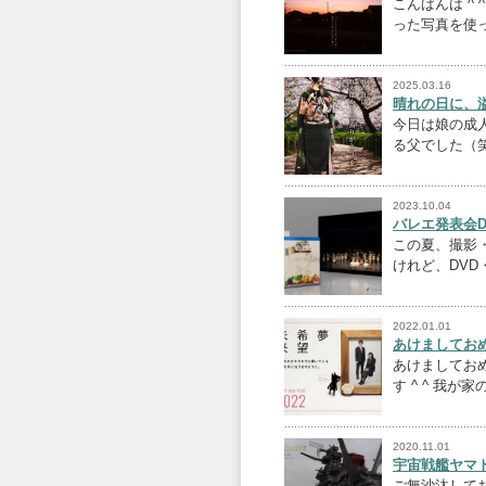
こんばんは ^
った写真を使
2025.03.16
晴れの日に、
今日は娘の成
る父でした（
2023.10.04
バレエ発表会
この夏、撮影
けれど、DV
2022.01.01
あけましておめで
あけましてお
す ^ ^ 我が
2020.11.01
宇宙戦艦ヤマト
ご無沙汰してお