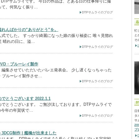
 ^ DTPサムライです。 今日の作品は、とある日の仕事帰りに撮
って。何気なく振り…
DTPサムライのブログ
忘
溢れんばかりの”ありがとう”を。
忙
人式でした。 すっかり綺麗になった娘の振り袖姿に 唯々見惚れ
と
そ
笑 晴れの日に、溢…
DTPサムライのブログ
DVD・ブルーレイ製作
・編集させていただいたバレエ発表会。 少し遅くなっちゃった
D・ブルーレイ製作させ…
DTPサムライのブログ
とうございます 2022.1.1
D
めでとうございます。 ご無沙汰しております。DTPサムライで
家の今年の年賀状で…
日
DTPサムライのブログ
タ
サ
2
ブ
3DCG制作 | 艦橋が出来ました
ります。 DTPサムライです ^ ^ 長らく取り組んでいる宇宙戦