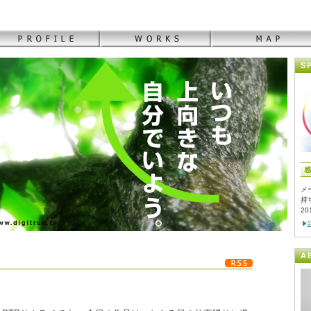
S
感
メ
持
2
A